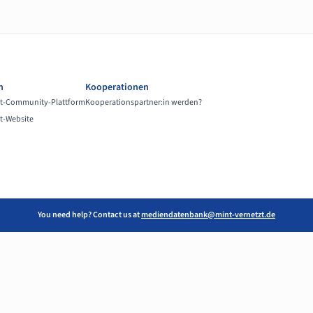
n
Kooperationen
t-Community-Plattform
Kooperationspartner:in werden?
t-Website
You need help? Contact us at
mediendatenbank@mint-vernetzt.de