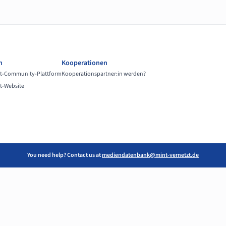
n
Kooperationen
t-Community-Plattform
Kooperationspartner:in werden?
t-Website
You need help? Contact us at
mediendatenbank@mint-vernetzt.de