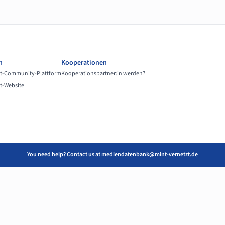
n
Kooperationen
t-Community-Plattform
Kooperationspartner:in werden?
t-Website
You need help? Contact us at
mediendatenbank@mint-vernetzt.de