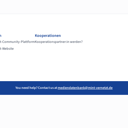
n
Kooperationen
t-Community-Plattform
Kooperationspartner:in werden?
t-Website
You need help? Contact us at
mediendatenbank@mint-vernetzt.de