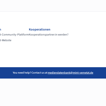
n
Kooperationen
t-Community-Plattform
Kooperationspartner:in werden?
t-Website
You need help? Contact us at
mediendatenbank@mint-vernetzt.de