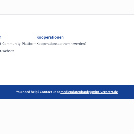
n
Kooperationen
t-Community-Plattform
Kooperationspartner:in werden?
t-Website
You need help? Contact us at
mediendatenbank@mint-vernetzt.de