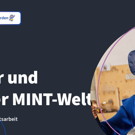
erden
r und
er MINT-Welt
tsarbeit